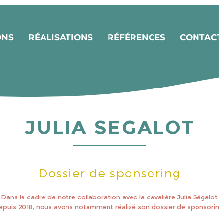
ONS
RÉALISATIONS
RÉFÉRENCES
CONTACT
JULIA SEGALOT
Dossier de sponsoring
Dans le cadre de notre collaboration avec la cavalière Julia Ségalot
epuis 2018, nous avons notamment réalisé son dossier de sponsorin