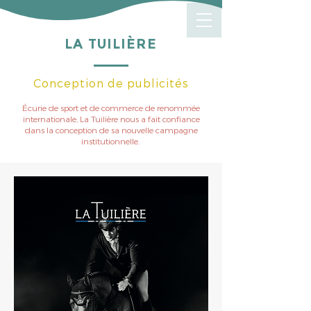
LA TUILIÈRE
Conception de publicités
Écurie de sport et de commerce de renommée
internationale, La Tuilière nous a fait confiance
dans la conception de sa nouvelle campagne
institutionnelle.